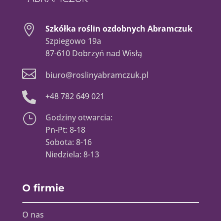

Szkółka roślin ozdobnych Abramczuk
Szpiegowo 19a
87-610 Dobrzyń nad Wisłą

biuro@roslinyabramczuk.pl

+48 782 649 021
}
Godziny otwarcia:
Pn-Pt: 8-18
Sobota: 8-16
Niedziela: 8-13
O firmie
O nas