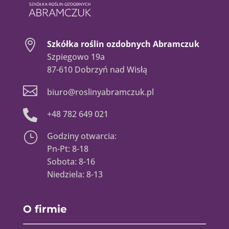

Szkółka roślin ozdobnych Abramczuk
Szpiegowo 19a
87-610 Dobrzyń nad Wisłą

biuro@roslinyabramczuk.pl

+48 782 649 021
}
Godziny otwarcia:
Pn-Pt: 8-18
Sobota: 8-16
Niedziela: 8-13
O firmie