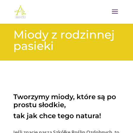
Miody z rodzinnej
pasieki
Tworzymy miody, które są po
prostu słodkie,
tak jak chce tego natura!
Jeśli znacie naszą Szkółkę Roślin Ozdobnych, to