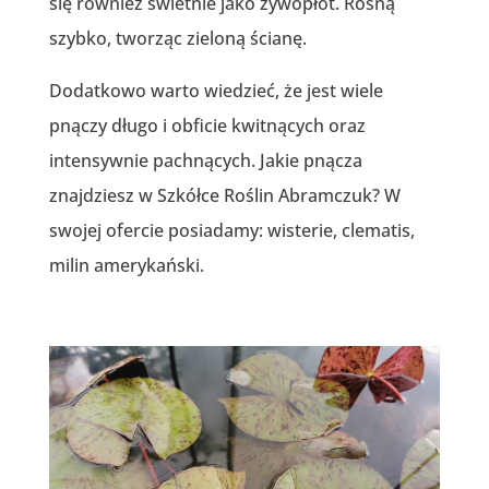
się również świetnie jako żywopłot. Rosną
szybko, tworząc zieloną ścianę.
Dodatkowo warto wiedzieć, że
j
est wiele
pnączy długo i obficie kwitnących oraz
intensywnie pachnących. Jakie pnącza
znajdziesz w Szkółce Roślin Abramczuk? W
swojej ofercie posiadamy: wisterie, clematis,
milin amerykański.