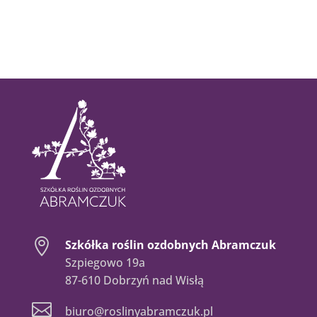

Szkółka roślin ozdobnych Abramczuk
Szpiegowo 19a
87-610 Dobrzyń nad Wisłą

biuro@roslinyabramczuk.pl