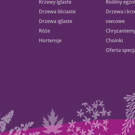
Krzewy iglaste
Rośliny egzo
Drzewa liściaste
Drzewa i kr
Drzewa iglaste
owcowe
Róże
Chryzantem
Hortensje
Choinki
Oferta specj