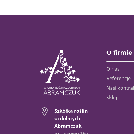
O firmie
O nas
Referencje
Nasi kontra
Sklep

Szkółka roślin
ozdobnych
Abramczuk
Szpiegowo 19a