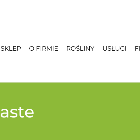
SKLEP
O FIRMIE
ROŚLINY
USŁUGI
F
iaste