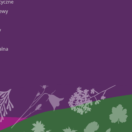
tyczne
zewy
y
alna