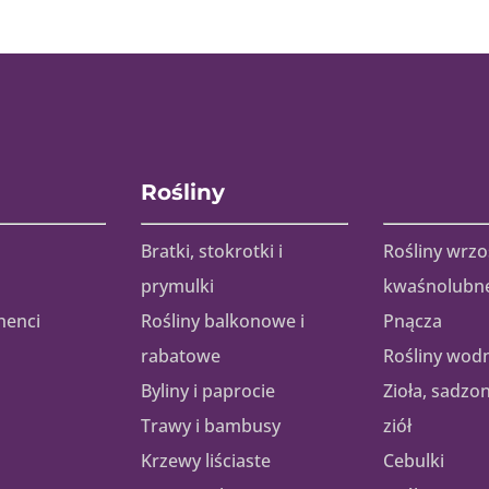
Rośliny
Bratki, stokrotki i
Rośliny wrzo
prymulki
kwaśnolubn
henci
Rośliny balkonowe i
Pnącza
rabatowe
Rośliny wod
Byliny i paprocie
Zioła, sadzo
Trawy i bambusy
ziół
Krzewy liściaste
Cebulki