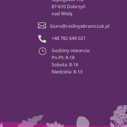
87-610 Dobrzyń
nad Wisłą

biuro@roslinyabramczuk.pl

+48 782 649 021
}
Godziny otwarcia:
Pn-Pt: 8-18
Sobota: 8-16
Niedziela: 8-13