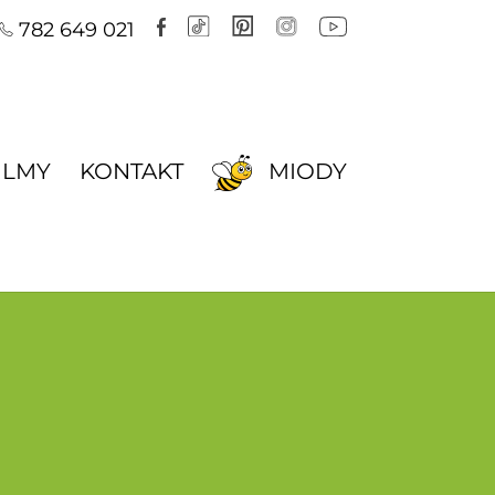
782 649 021
ILMY
KONTAKT
MIODY