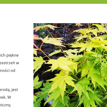
h
 ich piękne
przestrzeń w
żności od
urodą, jest
nek. W
iczny,