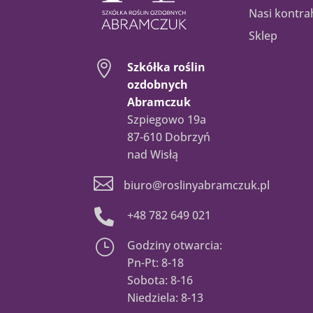
Nasi kontra
Sklep

Szkółka roślin
ozdobnych
Abramczuk
Szpiegowo 19a
87-610 Dobrzyń
nad Wisłą

biuro@roslinyabramczuk.pl

+48 782 649 021
}
Godziny otwarcia:
Pn-Pt: 8-18
Sobota: 8-16
Niedziela: 8-13