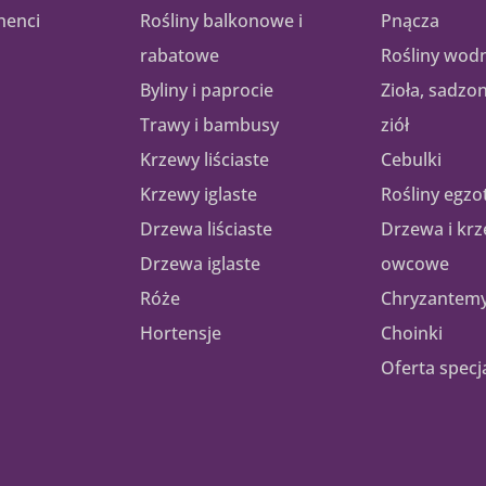
henci
Rośliny balkonowe i
Pnącza
rabatowe
Rośliny wod
Byliny i paprocie
Zioła, sadzo
Trawy i bambusy
ziół
Krzewy liściaste
Cebulki
Krzewy iglaste
Rośliny egzo
Drzewa liściaste
Drzewa i kr
Drzewa iglaste
owcowe
Róże
Chryzantem
Hortensje
Choinki
Oferta specj