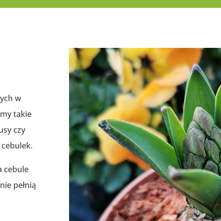
wych w
emy takie
kusy czy
 cebulek.
a cebule
nie pełnią