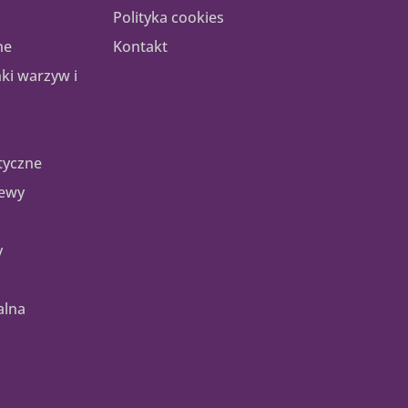
Polityka cookies
ne
Kontakt
nki warzyw i
tyczne
zewy
y
alna