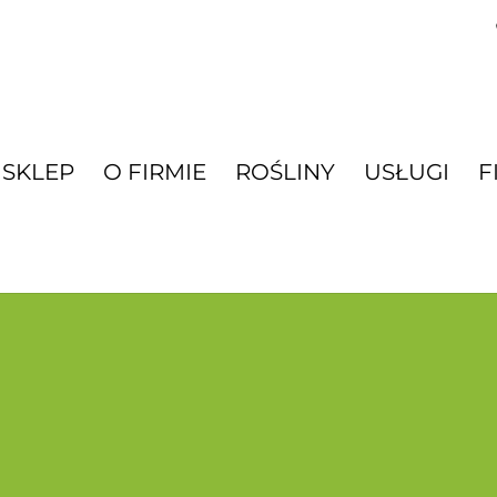
SKLEP
O FIRMIE
ROŚLINY
USŁUGI
F