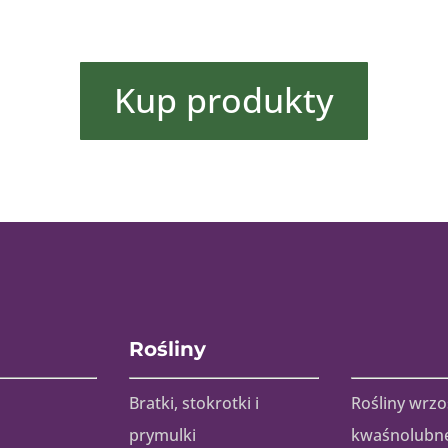
Kup produkty
Rośliny
Bratki, stokrotki i
Rośliny wrzo
prymulki
kwaśnolubn