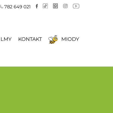
782 649 021
ILMY
KONTAKT
MIODY